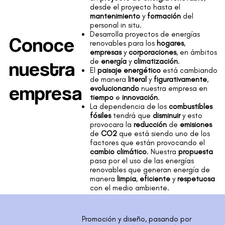
desde el proyecto hasta el
mantenimiento
y
formación
del
personal in situ.
Desarrolla proyectos de energías
Conoce
renovables para los
hogares
,
empresas
y
corporaciones
, en ámbitos
nuestra
de
energía
y
climatización
.
El
paisaje energético
está cambiando
de manera
literal
y
figurativamente
,
empresa
evolucionando
nuestra empresa en
tiempo
e
innovación
.
La dependencia de los
combustibles
fósiles
tendrá que
disminuir
y esto
provocara la
reducción
de
emisiones
de
CO2
que está siendo uno de los
factores que están provocando el
cambio climático
. Nuestra
propuesta
pasa por el uso de las energías
renovables que generan energía de
manera
limpia
,
eficiente
y
respetuosa
con el medio ambiente.
Promoción y diseño, pasando por