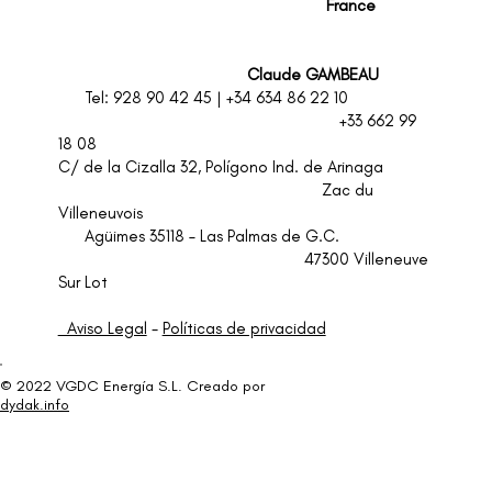
F
rance
Claude GAMBEAU
Tel: 928 90 42 45 | +34 634 86 22 10
+33 662 99
18 08
C/ de la Cizalla 32, Polígono Ind. de Arinaga
Zac du
Villeneuvois
Agüimes 35118 – Las Palmas de G.C.
47300 Villeneuve
Sur Lot
Aviso Legal
-
Políticas de privacidad
© 2022 VGDC Energía S.L. Creado por
dydak.info