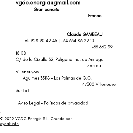
vgdc.energia@gmail.com
Gran canaria
F
rance
Claude GAMBEAU
Tel: 928 90 42 45 | +34 634 86 22 10
+33 662 99
18 08
C/ de la Cizalla 32, Polígono Ind. de Arinaga
Zac du
Villeneuvois
Agüimes 35118 – Las Palmas de G.C.
47300 Villeneuve
Sur Lot
Aviso Legal
-
Políticas de privacidad
© 2022 VGDC Energía S.L. Creado por
dydak.info