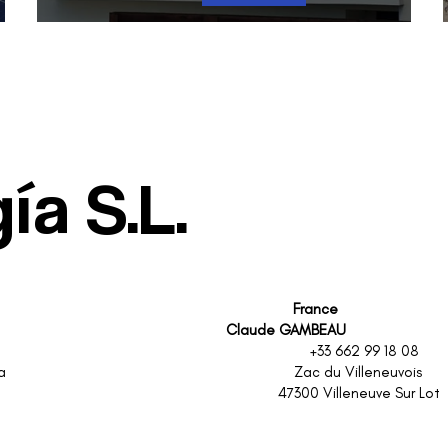
Instalación en Arguineguin Mogan
a S.L.
F
rance
 GAMBEAU
+34 634 86 22 10 +33 662 99 18 
ígono Ind. de Arinaga Zac du Villeneu
lmas de G.C. 47300 Villeneuve Sur L