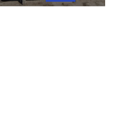
Instalación en Uzan, Francia
08
vois
ot