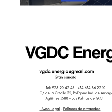
Instalación en Puerto Rico
VGDC Energí
vgdc.energia@gmail.com
Gran canaria
Claude
Tel: 928 90 42 45 | 
C/ de la Cizalla 32, Pol
Agüimes 35118 – Las Pa
Aviso Legal
-
Políticas de privacidad